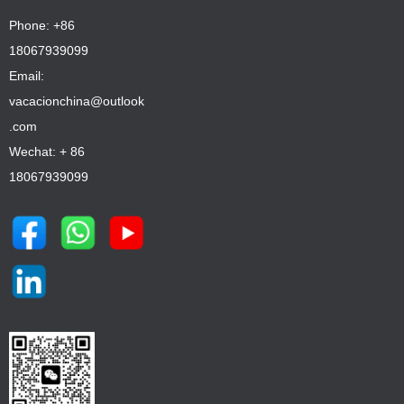
Phone: +86
18067939099
Email:
vacacionchina@outlook
.com
Wechat: + 86
18067939099