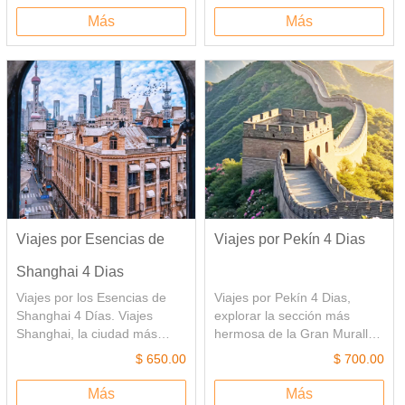
Terracotas¨, que se va
Suzhou es una ciudad
Más
Más
sorprender por las
hermosa, como una chica
magníficas estatuas hechas
hermosa. Disfruta sus
por el hombre. En el tour,
jardínes clásicos de Suzhou y
también incluye el viaje a la
un pueblo de auga típico-
montaña Huashan, una de
Tongli, siente la comodidad
las montañas más notables y
de los pequeños puentes, el
emocionantes de China, hay
agua fluye y las casas
su propio estilo de práctica
tradicionales.
Kungfu, que se llama Estilo
Huashan.
Viajes por Esencias de
Viajes por Pekín 4 Dias
Shanghai 4 Dias
Viajes por los Esencias de
Viajes por Pekín 4 Dias,
Shanghai 4 Días. Viajes
explorar la sección más
Shanghai, la ciudad más
hermosa de la Gran Muralla-
grande de China, con mezcla
Sección Mutianyu, donde hay
$ 650.00
$ 700.00
de la Oriente y Occidente,
maravillas paisaje natural.
antiguo y moderno. Toma un
Visita la Ciudad Prohibida,
Más
Más