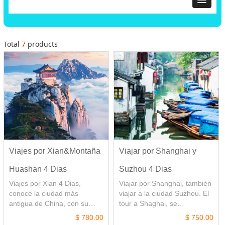
Total
7
products
Viajes por Xian&Montaña
Viajar por Shanghai y
Huashan 4 Dias
Suzhou 4 Dias
Viajes por Xian 4 Dias,
Viajar por Shanghai, también
conoce la ciudad más
viajar a la ciudad Suzhou. El
antigua de China, con su
tour a Shaghai, se
famoso sitio ¨ el Museo de
sorprenderá la prosperidad
$ 780.00
$ 750.00
los Guerreros de las
de Shanghai. La ciudad