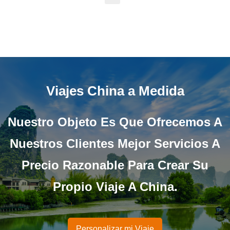
Muralla de China, con ricas
culturas, arquitectónicamente
majestuosas, es ¨Nuevas
Siete Maravillas del Mundo
Moderno¨, fue includa en la
lista de Patrimonio Cultural
Mundial.
Viajes China a Medida
Nuestro Objeto Es Que Ofrecemos A
Nuestros Clientes Mejor Servicios A
Precio Razonable Para Crear Su
Propio Viaje A China.
Personalizar mi Viaje