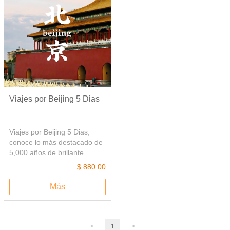
se sorprenden por las
también incluye viaje al
magníficas estatuas hechas
pueblo de agua-Zhujiajiao, es
por el hombre.
un pueblo de agua
representativo del sur de
China.
Viajes por Beijing 5 Dias
Viajes por Beijing 5 Dias,
conoce lo más destacado de
5,000 años de brillante
historia y la cultura China.
$ 880.00
Visita la Ciudad Prohibida de
China, es uno de los
Más
complejos palaciegos
antiguos más grandes y
mejor conservados del
mundo. Viajes a la Gran
<
1
>