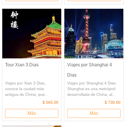
crucero por el Río Huangpu,
donde hogar 24
disfrutar la maravillosa
emperadores en las
noctura de Shanghai. Se
Dinastías Ming y Qing (1420-
revelará la perfección de la
1911), se puede tener una
vibrante metrópolis de
profunda comprensión de la
Shanghai. Pasea por las
historia de la antigua China.
callejones de Shanghai, ellos
escriben la historia de las
antiguas Shanghai.
Tour Xian 3 Dias
Viajes por Shanghai 4
Dias
Viajes por Xian 3 Dias,
Viajes por Shanghai 4 Dias.
conoce la ciudad más
Shanghai es una metrópoli
antigua de China, que
desarrollada de China, al
situado en el noroeste de
igual que Nueva York y Tokio.
$ 565.00
$ 730.00
China. Fue la capital antigua
El tour de Shanghai le lleva a
de 13 Dinastías imperiales. El
visitar sus atracciones más
Más
Más
viaje al Museo de los
populares y más
Guerreros de las Terracotas,
representativas. En el tour