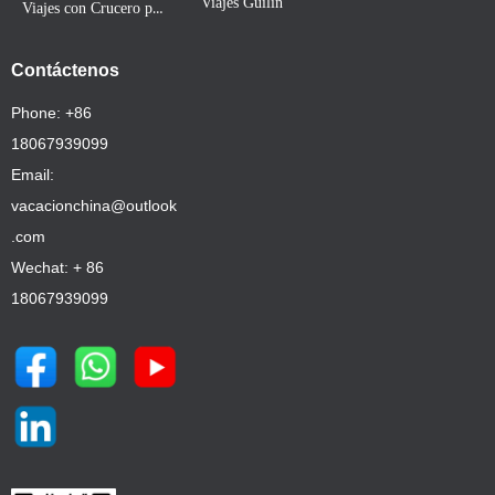
Viajes Guilin
Viajes con Crucero por Río Yangtze
Contáctenos
Phone: +86
18067939099
Email:
vacacionchina@outlook
.com
Wechat: + 86
18067939099