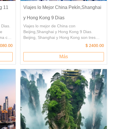
g 11
Viajes lo Mejor China Pekín,Shanghai
y Hong Kong 9 Dias
 Dias.
Viajes lo mejor de China con
de
Beijing,Shanghai y Hong Kong 9 Dias.
ina con
Beijing, Shanghai y Hong Kong son tres
tc.
grandes ciudades con distintas
3080.00
$ 2400.00
s
personalidades. Viajes Beijing, la capital
China, la ciudad más cosmopolita Shanghai
Más
ghai y
y el mayor puerto comercial del país, Hong
pido
Kong. Donde se puede sentir el rápido
desarrollo de China.