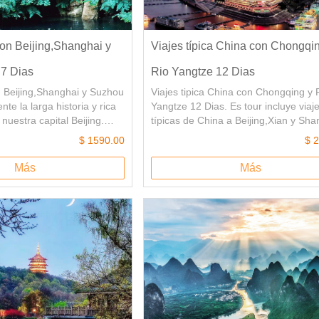
on Beijing,Shanghai y
Viajes típica China con Chongqi
 7 Dias
Rio Yangtze 12 Dias
n Beijing,Shanghai y Suzhou
Viajes tipica China con Chongqing y 
nte la larga historia y rica
Yangtze 12 Dias. Es tour incluye viaj
nuestra capital Beijing.
típicas de China a Beijing,Xian y Sha
ápido desarrollo de China
El río Yangtze es el río más largo de
$ 1590.00
$ 
 en nuestra moderna ciudad
China,ofrece paisajes impresionantes,
blo de agua Tongli tiene
históricos y una rica cultura. El viaje 
Más
Más
es clásicos, canales
través del corazón de China con un 
 de botes de remos
por el ríó Yangtse que parte de la ci
puentes antiguos, y
Chongqing,será una experiencia úni
ios históricos. Deja una
su viaje de China.
ón en su viaje China.