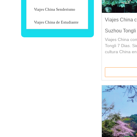
Viajes China Senderismo
Viajes China c
Viajes China de Estudiante
Suzhou Tongli
Viajes China co
Tongli 7 Dias. Sie
cultura China en 
Experimente el r
en la nueva era
Shanghai. El pue
tranquilos jardin
bucólicos llenos
tradicionales y 
numerosos edific
profunda impresi