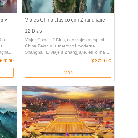
ng y
Viajes China clásico con Zhangjiajie
12 Dias
Rio
Viajar China 12 Dias, con viajes a capital
es
China Pekín y la metropoli moderna
nghai.
Shanghai. El viaje a Zhangjiajie, es lo más
destacado de este viaje. Zhangjiajie posee
2620.00
$ 3220.00
 sitios
un increíble paisaje del mundo, hay
a
sorprendente forma de relieve forestal y el
Más
crucero
magnífico paisaje kárstico de Wulingyuan,
udad
ayudará los turistas para encontrar rastros
ca para
de la ¨Montaña Aleluya¨.