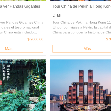
ra ver Pandas Gigantes
Tour China de Pekín a Hong Kon
Dias
 ver Pandas Gigantes China
Tour China de Pekín a Hong Kong 11
da es el tesoro nacional
El tour con viajes a Pekín, la capital 
ur China está incluido
China para conocer la historia de Ch
, donde es la tierra natal
Ciudad Prohibida y la Gran Muralla,e
$ 2800.00
$ 
igantes de China, se puede
Tour China a Suzhou y Guilin son do
s Pandas Gigantes China.
ciudades famosa por sus paisajes
Más
Más
 Gigante de Leshan y la
naturalezas. Tour por ciudades Shan
s otro de los aspectos más
Hong Kong puede experimentar el rá
ste viaje.
desarrollo de China.