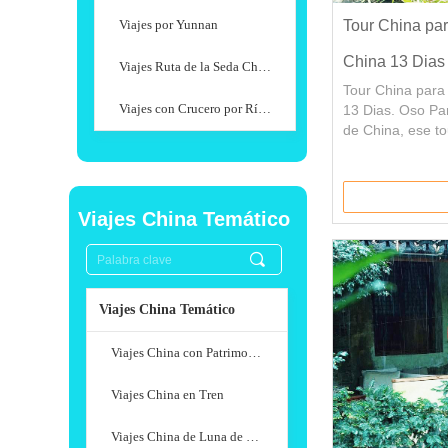
Viajes por Yunnan
Tour China pa
China 13 Dias
Viajes Ruta de la Seda China
Tour China para
Viajes con Crucero por Río Yangtze
13 Dias. Oso Pan
de China, ese to
viajes a Chengdu
de los Pandas G
conocer bien la
Viajes a la Buda
Viajes China Temático
montaña Emei, e
destacados de e
끠
Viajes China Temático
Viajes China con Patrimonio Mundial
Viajes China en Tren
Viajes China de Luna de Miel