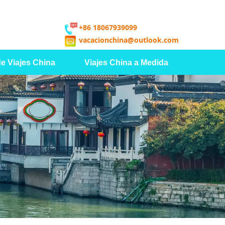
+86 18067939099
vacacionchina@outlook.com
de Viajes China
Viajes China a Medida